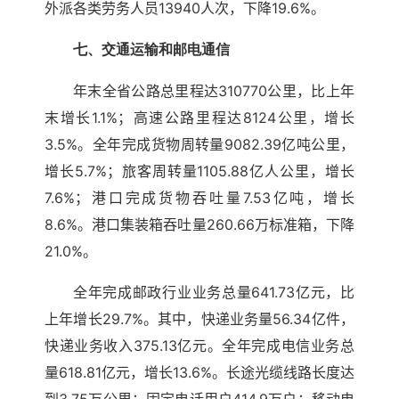
外派各类劳务人员13940人次，下降19.6%。
七、交通运输和邮电通信
年末全省公路总里程达310770公里，比上年
末增长1.1%；高速公路里程达8124公里，增长
3.5%。全年完成货物周转量9082.39亿吨公里，
增长5.7%；旅客周转量1105.88亿人公里，增长
7.6%；港口完成货物吞吐量7.53亿吨，增长
8.6%。港口集装箱吞吐量260.66万标准箱，下降
21.0%。
全年完成邮政行业业务总量641.73亿元，比
上年增长29.7%。其中，快递业务量56.34亿件，
快递业务收入375.13亿元。全年完成电信业务总
量618.81亿元，增长13.6%。长途光缆线路长度达
到3.75万公里；固定电话用户414.9万户；移动电