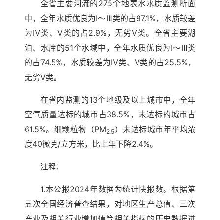
全省主要河流的275个地表水水质监测断面
中，全年水质优良为Ⅰ～Ⅲ类的占97.1%，水质较差
为Ⅳ类、Ⅴ类的占2.9%，无劣Ⅴ类。全省主要湖
泊、水库的51个水域中，全年水质优良为Ⅰ～Ⅲ类
的占74.5%，水质较差为Ⅳ类、Ⅴ类的占25.5%，
无劣Ⅴ类。
在省内监测的13个地级及以上城市中，全年
空气质量达标的城市占38.5%，未达标的城市占
61.5%。细颗粒物（PM
）未达标城市年平均浓
2.5
度40微克/立方米，比上年下降2.4%。
注释：
1.本公报2024年数据为统计快报数。根据第
五次全国经济普查结果，对地区生产总值、三次
产业及相关行业增加值等相关指标的历史数据进