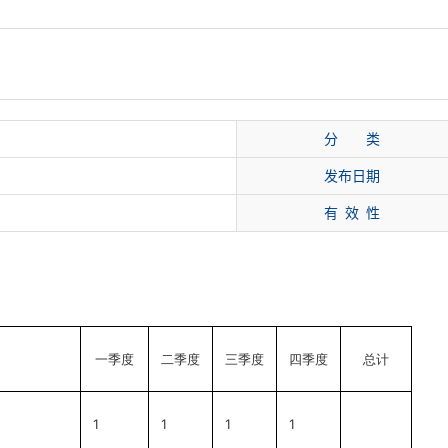
分 类
发布日期
有 效 性
一季度
二季度
三季度
四季度
总计
1
1
1
1