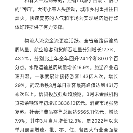
和春天一起到来的，还有市场的“回暖”、信心
的“回归”，大街小巷人头攒动，城市乡村重拾往日
烟火。快速复苏的人气和市场为实现经济运行整
体好转提供了有力支撑。
物流人流资金流更趋活跃。全省道路运输总
周转量、航空旅客和货邮吞吐量分别增长17.7%、
43.2%，分别比上年全年回升24.1个和80.0个百
分点。水路运输总周转量增长19.9%。旅游产业迅
速升温，一季度累计接待游客1.43亿人次，增长
29%。武汉地铁3月单日乘客最高峰值达到461万
乘次以上。信贷投放强劲超预期，3月末金融机构
贷款余额较年初增加3836.10亿元。消费市场强势
复苏。社会消费品零售总额达5565.11亿元，增长
7.9%；其中3月当月增长12.3%，是2022年以来
单月最高增速。批、零、住、餐四大行业全面复