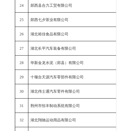
24
郧西县合力工贸有限公司
工业总
25
郧西七夕茶业有限公司
工业总
26
湖北裕佳食品有限公司
工业总
27
湖北长平汽车装备有限公司
工业总
28
华新金龙水泥（郧县）有限公司
工业总
29
十堰合天源汽车零部件有限公司
工业总
30
湖北伟士通汽车零件有限公司
工业总
31
荆州市恒丰制动系统有限公司
工业总
32
湖北翔驰运动用品有限公司
工业总