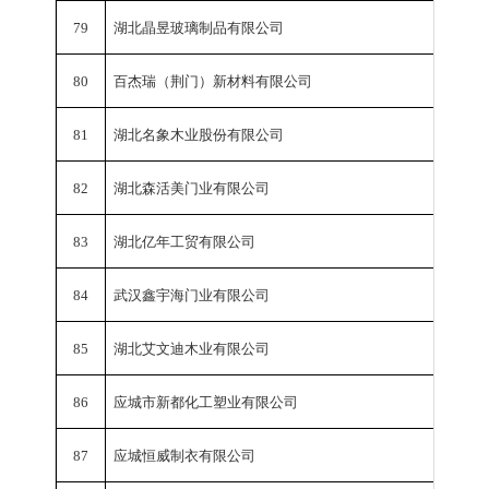
79
湖北晶昱玻璃制品有限公司
工业总
80
百杰瑞（荆门）新材料有限公司
工业总
81
湖北名象木业股份有限公司
工业总
82
湖北森活美门业有限公司
工业总
83
湖北亿年工贸有限公司
工业总
84
武汉鑫宇海门业有限公司
工业总
85
湖北艾文迪木业有限公司
工业总
86
应城市新都化工塑业有限公司
工业总
87
应城恒威制衣有限公司
工业总