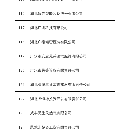
116
湖北毅兴智能装备股份有限公司
工业总
117
湖北广固科技有限公司
工业总
118
湖北广泰精密压铸有限公司
工业总
119
广水市安宏兄弟运动服饰有限公司
工业总
120
广水市民爆设备有限责任公司
工业总
121
湖北省咸丰县宏隆建材有限责任公司
工业总
122
湖北省恒德投资开发有限责任公司
工业总
123
咸丰民生天然气有限公司
工业总
124
恩施州楚焱工贸有限责任公司
工业总