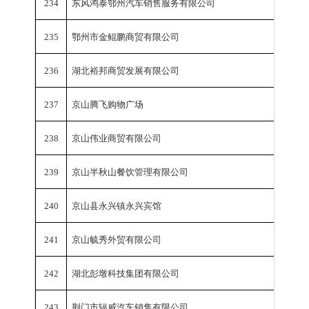
234
东风鸿泰鄂州汽车销售服务有限公司
销
235
鄂州市金鲲鹏商贸有限公司
销
236
湖北裕邦商贸发展有限公司
销
237
京山腾飞购物广场
销
238
京山伟业商贸有限公司
销
239
京山半秋山餐饮管理有限公司
销
240
京山县永兴镇永兴宾馆
销
241
京山毓秀外贸有限公司
销
242
湖北彭墩科技集团有限公司
销
243
荆门市辐威汽车销售有限公司
销