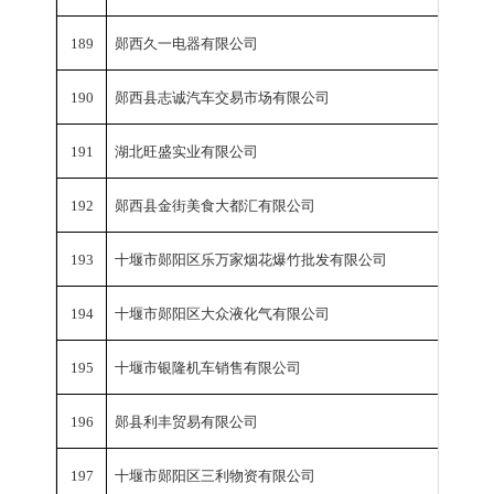
189
郧西久一电器有限公司
销
190
郧西县志诚汽车交易市场有限公司
销
191
湖北旺盛实业有限公司
销
192
郧西县金街美食大都汇有限公司
销
193
十堰市郧阳区乐万家烟花爆竹批发有限公司
销
194
十堰市郧阳区大众液化气有限公司
销
195
十堰市银隆机车销售有限公司
销
196
郧县利丰贸易有限公司
销
197
十堰市郧阳区三利物资有限公司
销