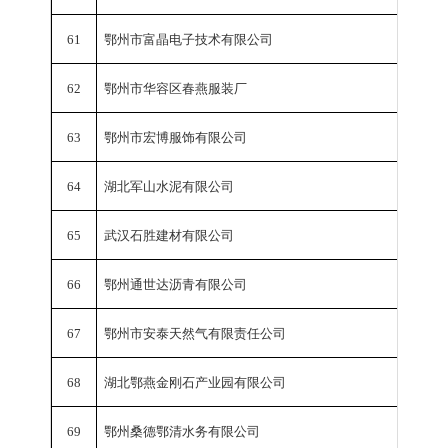
61
鄂州市富晶电子技术有限公司
工业总
62
鄂州市华容区春燕服装厂
工业总
63
鄂州市宏博服饰有限公司
工业总
64
湖北军山水泥有限公司
工业总
65
武汉石胜建材有限公司
工业总
66
鄂州通世达沥青有限公司
工业总
67
鄂州市安泰天然气有限责任公司
工业总
68
湖北鄂燕金刚石产业园有限公司
工业总
69
鄂州桑德鄂清水务有限公司
工业总