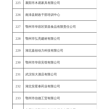
225
襄阳市木易家具有限公司
销
226
南漳县财政干部培训中心
销
227
鄂州市华容区荣昌食品有限责任公司
销
228
鄂州市弘亮建材有限公司
销
229
湖北嘉创动力科技有限公司
销
230
鄂州市华容宾馆有限公司
销
231
武汉恒大酒店有限公司
销
232
湖北安星泰药业有限公司
销
233
鄂州市信德工贸有限公司
销