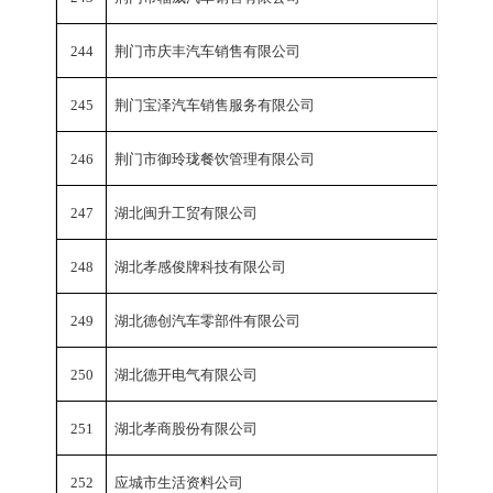
244
荆门市庆丰汽车销售有限公司
销
245
荆门宝泽汽车销售服务有限公司
销
246
荆门市御玲珑餐饮管理有限公司
销
247
湖北闽升工贸有限公司
销
248
湖北孝感俊牌科技有限公司
销
249
湖北德创汽车零部件有限公司
销
250
湖北德开电气有限公司
销
251
湖北孝商股份有限公司
销
252
应城市生活资料公司
销