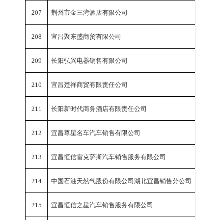
207
荆州市金三湾酒店有限公司
销
208
宜昌聚东盛商贸有限公司
销
209
长阳弘兴电器销售有限公司
销
210
宜昌楚祥商贸有限责任公司
销
211
长阳新时代商务酒店有限责任公司
销
212
宜昌尊星名车汽车销售有限公司
销
213
宜昌恒信雷克萨斯汽车销售服务有限公司
销
214
中国石油天然气股份有限公司湖北宜昌销售分公司
销
215
宜昌恒信之星汽车销售服务有限公司
销