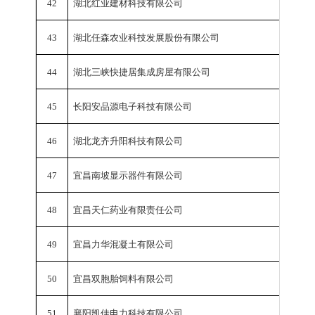
42
湖北红业建材科技有限公司
工业总
43
湖北任森农业科技发展股份有限公司
工业总
44
湖北三峡快捷居集成房屋有限公司
工业总
45
长阳安品源电子科技有限公司
工业总
46
湖北龙齐升阳科技有限公司
工业总
47
宜昌南坡显示器件有限公司
工业总
48
宜昌天仁药业有限责任公司
工业总
49
宜昌力华混凝土有限公司
工业总
50
宜昌双胞胎饲料有限公司
工业总
51
襄阳凯佳电力科技有限公司
工业总