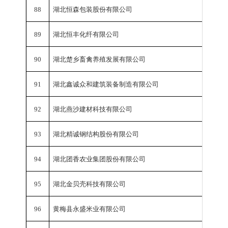
88
湖北恒森包装股份有限公司
工业总
89
湖北恒丰化纤有限公司
工业总
90
湖北楚乡畜禽养殖发展有限公司
工业总
91
湖北鑫诚众和建筑装备制造有限公司
工业总
92
湖北燕沙建材科技有限公司
工业总
93
湖北精诚钢结构股份有限公司
工业总
94
湖北团香农业集团股份有限公司
工业总
95
湖北金贝壳科技有限公司
工业总
96
黄梅县永盛米业有限公司
工业总