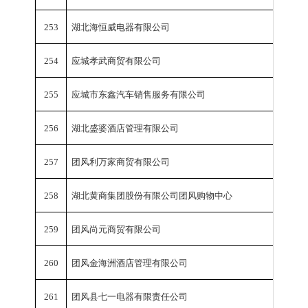
253
湖北海恒威电器有限公司
销
254
应城孝武商贸有限公司
销
255
应城市东鑫汽车销售服务有限公司
销
256
湖北盛婆酒店管理有限公司
销
257
团风利万家商贸有限公司
销
258
湖北黄商集团股份有限公司团风购物中心
销
259
团风尚元商贸有限公司
销
260
团风金海洲酒店管理有限公司
销
261
团风县七一电器有限责任公司
销