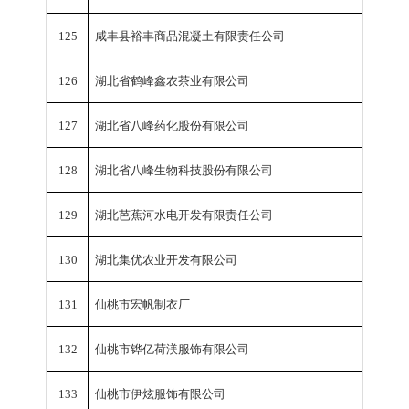
125
咸丰县裕丰商品混凝土有限责任公司
工业总
126
湖北省鹤峰鑫农茶业有限公司
工业总
127
湖北省八峰药化股份有限公司
工业总
128
湖北省八峰生物科技股份有限公司
工业总
129
湖北芭蕉河水电开发有限责任公司
工业总
130
湖北集优农业开发有限公司
工业总
131
仙桃市宏帆制衣厂
工业总
132
仙桃市铧亿荷渼服饰有限公司
工业总
133
仙桃市伊炫服饰有限公司
工业总