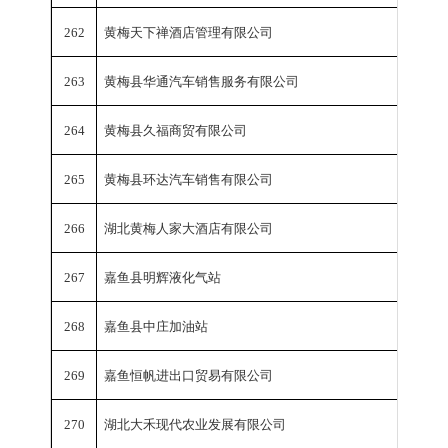
262
黄梅天下禅酒店管理有限公司
销
263
黄梅县华通汽车销售服务有限公司
销
264
黄梅县久福商贸有限公司
销
265
黄梅县环达汽车销售有限公司
销
266
湖北黄梅人家大酒店有限公司
销
267
嘉鱼县明辉液化气站
销
268
嘉鱼县中庄加油站
销
269
嘉鱼恒帆进出口贸易有限公司
销
270
湖北大禾现代农业发展有限公司
销