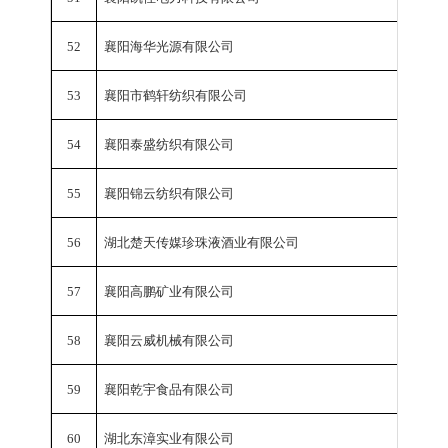
52
襄阳海华光源有限公司
工业总
53
襄阳市鹤轩纺织有限公司
工业总
54
襄阳泰盛纺织有限公司
工业总
55
襄阳锦云纺织有限公司
工业总
56
湖北楚天传媒珍珠液酒业有限公司
工业总
57
襄阳高鹏矿业有限公司
工业总
58
襄阳云威机械有限公司
工业总
59
襄阳乾宇食品有限公司
工业总
60
湖北东漳实业有限公司
工业总