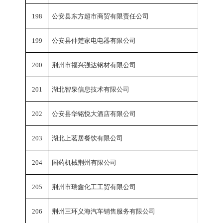
198
公安县东方超市商贸有限责任公司
销
199
公安县仲楚家电电器有限公司
销
200
荆州市福兴强达钢材有限公司
销
201
湖北智泉信息技术有限公司
销
202
公安县华铭悦大酒店有限公司
销
203
湖北上茗居餐饮有限公司
销
204
国药机械荆州有限公司
销
205
荆州市瑞鑫化工工贸有限公司
销
206
荆州三环义海汽车销售服务有限公司
销