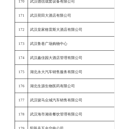
170
武汉德信成套设备有限公司
销
171
武汉荷田大酒店有限公司
销
172
武汉皇家格雷斯大酒店有限公司
销
173
武汉鲁巷广场购物中心
销
174
武汉鑫佳园大酒店管理有限公司
销
175
湖北永大汽车销售服务有限公司
销
176
湖北生源生物医药有限公司
销
177
武汉骏马众城汽车销售有限公司
销
178
武汉海市湘依餐饮管理有限公司
销
179
阳新县五金交电公司
销