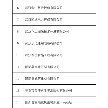
6
武汉华中数控股份有限公司
工业总
7
武汉凯迪电力环保有限公司
工业总
8
武汉华工图像技术开发有限公司
工业总
9
武汉长飞通用电缆有限公司
工业总
10
武汉友谊食品工程有限公司
工业总
11
阳新县金峰石材有限公司
工业总
12
阳新县娲石建材有限公司
工业总
13
黄石市鼎盛再生资源回收有限公司
工业总
14
阳新县富池镇凤山村新屋下采石场
工业总