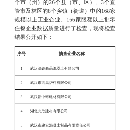
个市（州）的26个县（市、区）、3个直
管市及林区的8个乡镇（街道）中的168家
规模以上工业企业、166家限额以上批零
住餐企业数据质量进行了检查，现将检查
结果公开如下：
序号
抽查企业名称
抽
1
武汉源锦商品混凝土有限公司
工业总
2
武汉市宏昌炉料有限公司
工业总
3
武汉新中环建材有限公司
工业总
4
湖北龙欣建材有限公司
工业总
5
武汉市建安混凝土制品有限责任公司
工业总