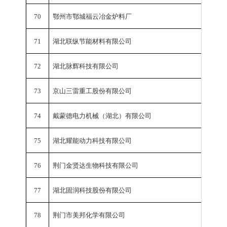
70
鄂州市鄂城福云冶金炉料厂
工业总
71
湖北联纵节能材料有限公司
工业总
72
湖北脉辉科技有限公司
工业总
73
京山三雷重工股份有限公司
工业总
74
戴蒙德电力机械（湖北）有限公司
工业总
75
湖北耀能动力科技有限公司
工业总
76
荆门金贤达生物科技有限公司
工业总
77
湖北固润科技股份有限公司
工业总
78
荆门市美邦化学有限公司
工业总