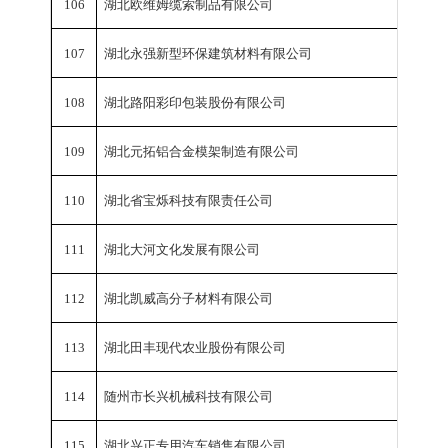
106
湖北欧维姆缆索制品有限公司
工业总
107
湖北永强新型环保建筑材料有限公司
工业总
108
湖北路阳彩印包装股份有限公司
工业总
109
湖北元拓铝合金模架制造有限公司
工业总
110
湖北省宝烁科技有限责任公司
工业总
111
湖北大河文化发展有限公司
工业总
112
湖北凯威高分子材料有限公司
工业总
113
湖北田丰现代农业股份有限公司
工业总
114
随州市长兴机械科技有限公司
工业总
115
湖北兴正专用汽车销售有限公司
工业总