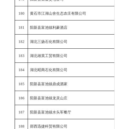
180
黄石市江湖山舍生态农庄有限公司
销
181
阳新县富池镇利豪酒店
销
182
湖北三扬石化有限公司
销
183
湖北雄英工贸有限公司
销
184
湖北昭商石化有限公司
销
185
阳新县富池镇鼎成酒家
销
186
阳新县富池镇龙灵山庄
销
187
阳新县富池镇水头军餐厅
销
188
郧西迅捷科贸有限公司
销