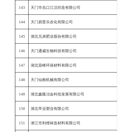
143
天门市岳口江汉织造有限公司
工业总
144
天门易普乐农化有限公司
工业总
145
湖北兄弟肥业股份有限公司
工业总
146
天门通威生物科技有限公司
工业总
147
湖北迎峰环保材料有限公司
工业总
148
天门仙粮机械有限公司
工业总
149
湖北鑫隆冶金科技发展有限公司
工业总
150
湖北帝业塑业有限公司
工业总
151
潜江市利维铸造材料有限公司
工业总