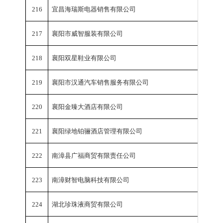
216
宜昌海瑞斯电器销售有限公司
销
217
襄阳市威智服装有限公司
销
218
襄阳双星鞋业有限公司
销
219
襄阳市汉通汽车销售服务有限公司
销
220
襄阳金臻大酒店有限公司
销
221
襄阳绿地铂骊酒店管理有限公司
销
222
南漳县广福商贸有限责任公司
销
223
南漳财智电脑科技有限公司
销
224
湖北珍珠液商贸有限公司
销